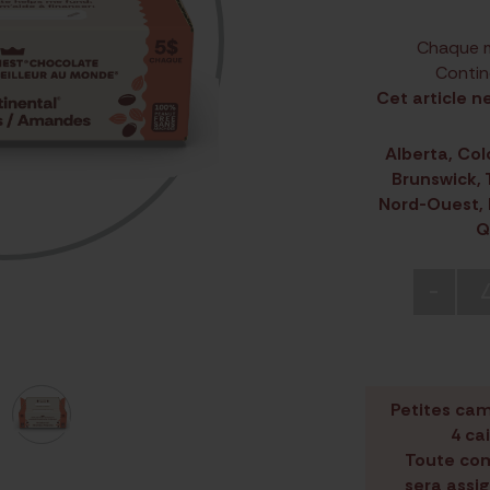
Chaque m
Contin
Cet article n
Alberta, Co
Brunswick, 
Nord-Ouest, 
Q
-
Petites ca
4 ca
Toute com
sera assi