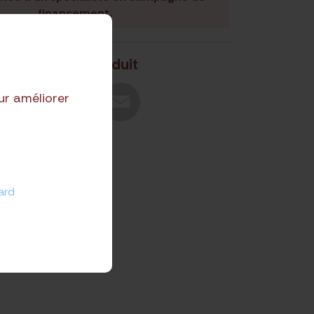
financement.
Partager le produit
ur améliorer
ard