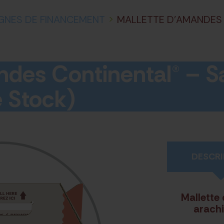
GNES DE FINANCEMENT
>
MALLETTE D’AMANDES 
ndes Continental® – S
e Stock)
DESCRI
Mallette
arachi