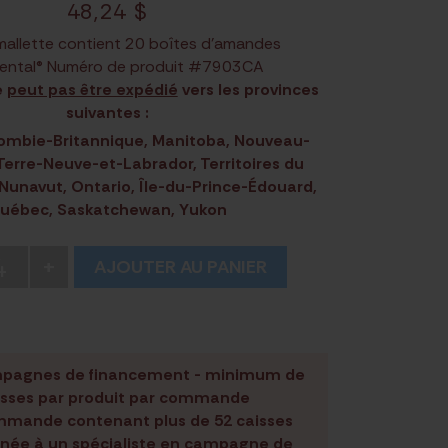
48,24
$
allette contient 20 boîtes d’amandes
ental® Numéro de produit #7903CA
e
peut pas être expédié
vers les provinces
suivantes :
lombie-Britannique, Manitoba, Nouveau-
Terre-Neuve-et-Labrador, Territoires du
Nunavut, Ontario, Île-du-Prince-Édouard,
uébec, Saskatchewan, Yukon
4
+
AJOUTER AU PANIER
mpagnes de financement - minimum de
isses par produit par commande
mande contenant plus de 52 caisses
gnée à un spécialiste en campagne de