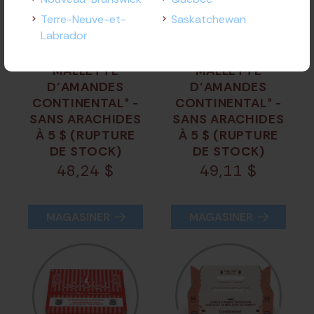
Terre-Neuve-et-
Saskatchewan
Labrador
MALLETTE
MALLETTE
D’AMANDES
D’AMANDES
CONTINENTAL® -
CONTINENTAL® -
SANS ARACHIDES
SANS ARACHIDES
À 5 $ (RUPTURE
À 5 $ (RUPTURE
DE STOCK)
DE STOCK)
48,24
$
49,11
$
MAGASINER
MAGASINER