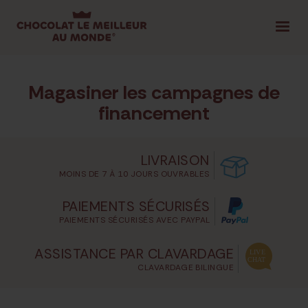
1.800.561.4389
CONNEXION
|
Magasiner les campagnes de
SÉLECTIONNEZ VOTRE PROVINCE
financement
LIVRAISON
MOINS DE 7 À 10 JOURS OUVRABLES
COMMENCER ICI
PAIEMENTS SÉCURISÉS
CONSEILS ET OUTILS
MAGASINER LES CAMPAGNES DE
PAIEMENTS SÉCURISÉS AVEC PAYPAL
ASSISTANCE PAR CLAVARDAGE
CLAVARDAGE BILINGUE