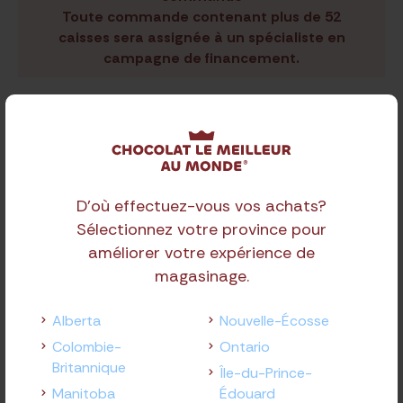
Toute commande contenant plus de 52
caisses sera assignée à un spécialiste en
campagne de financement.
Partager le produit
D'où effectuez-vous vos achats?
Sélectionnez votre province pour
améliorer votre expérience de
magasinage.
Produits
connexes
Alberta
Nouvelle-Écosse
Colombie-
Ontario
Britannique
Île-du-Prince-
Manitoba
Édouard