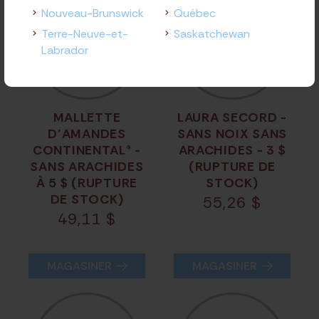
Nouveau-Brunswick
Québec
Terre-Neuve-et-
Saskatchewan
Labrador
MALLETTE
LAURA SECORD -
D’AMANDES
SANS NOIX SANS
CONTINENTAL® -
ARACHIDES - 3 $
SANS ARACHIDES
(RUPTURE DE
À 5 $ (RUPTURE
STOCK)
DE STOCK)
55,26
$
49,11
$
MAGASINER
MAGASINER