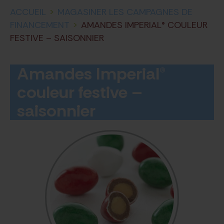
ACCUEIL
>
MAGASINER LES CAMPAGNES DE
FINANCEMENT
>
AMANDES IMPERIAL® COULEUR
FESTIVE – SAISONNIER
Amandes Imperial®
couleur festive –
saisonnier