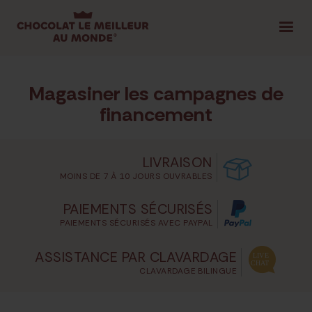
1.800.561.4389
CONNEXION
|
Magasiner les campagnes de
SÉLECTIONNEZ VOTRE PROVINCE
financement
LIVRAISON
MOINS DE 7 À 10 JOURS OUVRABLES
COMMENCER ICI
PAIEMENTS SÉCURISÉS
CONSEILS ET OUTILS
MAGASINER LES CAMPAGNES DE
PAIEMENTS SÉCURISÉS AVEC PAYPAL
ASSISTANCE PAR CLAVARDAGE
CLAVARDAGE BILINGUE