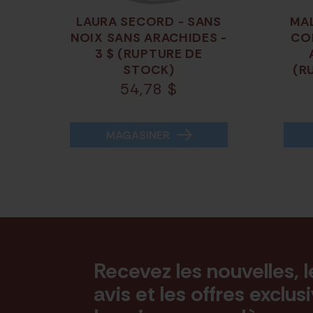
LAURA SECORD - SANS
MA
NOIX SANS ARACHIDES -
CO
3 $ (RUPTURE DE
STOCK)
(R
54,78
$
MAGASINER
Recevez les nouvelles, l
avis et les offres exclus