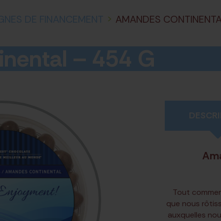
GNES DE FINANCEMENT
>
AMANDES CONTINENTAL
nental – 454 G
DESCRI
Ama
Tout commenc
que nous rôtis
auxquelles nou