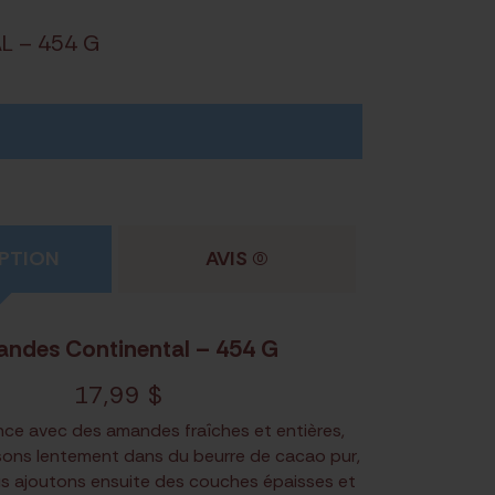
 – 454 G
PTION
AVIS
(0)
ndes Continental – 454 G
17,99
$
e avec des amandes fraîches et entières,
sons lentement dans du beurre de cacao pur,
s ajoutons ensuite des couches épaisses et