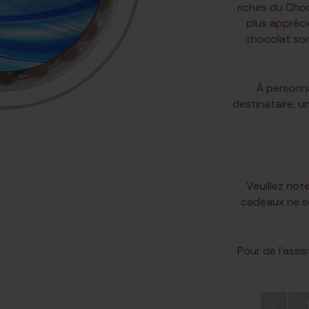
riches du Choc
plus appréc
chocolat son
À personna
destinataire, u
Veuillez no
cadeaux ne s
Pour de l’assi
-