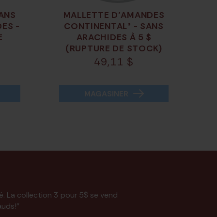
SANS
MALLETTE D’AMANDES
ES -
CONTINENTAL® - SANS
E
ARACHIDES À 5 $
(RUPTURE DE STOCK)
49,11
$
MAGASINER
té. La collection 3 pour 5$ se vend
auds!"