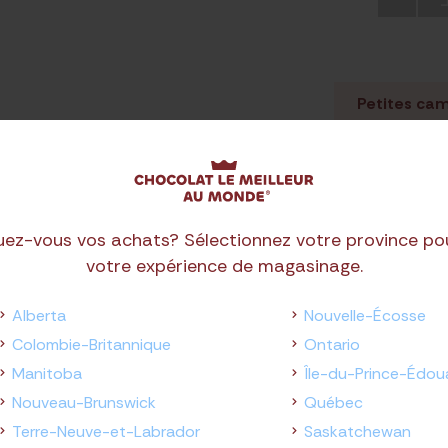
Petites ca
4 ca
Toute com
sera assi
uez-vous vos achats? Sélectionnez votre province po
votre expérience de magasinage.
Alberta
Nouvelle-Écosse
Colombie-Britannique
Ontario
Manitoba
Île-du-Prince-Édou
Nouveau-Brunswick
Québec
Terre-Neuve-et-Labrador
Saskatchewan