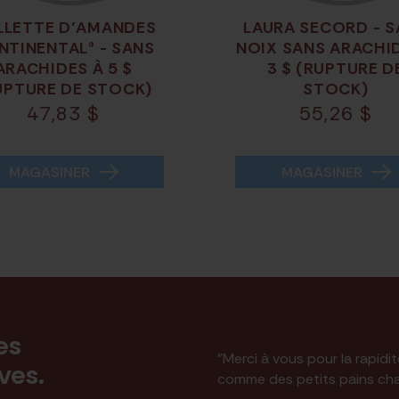
LLETTE D’AMANDES
LAURA SECORD - 
NTINENTAL® - SANS
NOIX SANS ARACHID
ARACHIDES À 5 $
3 $ (RUPTURE D
UPTURE DE STOCK)
STOCK)
47,83
$
55,26
$
MAGASINER
MAGASINER
es
"Merci à vous pour la rapidi
ives.
comme des petits pains ch