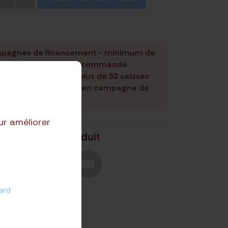
mpagnes de financement - minimum de
isses par produit par commande
mande contenant plus de 52 caisses
gnée à un spécialiste en campagne de
financement.
ur améliorer
Partager le produit
ard